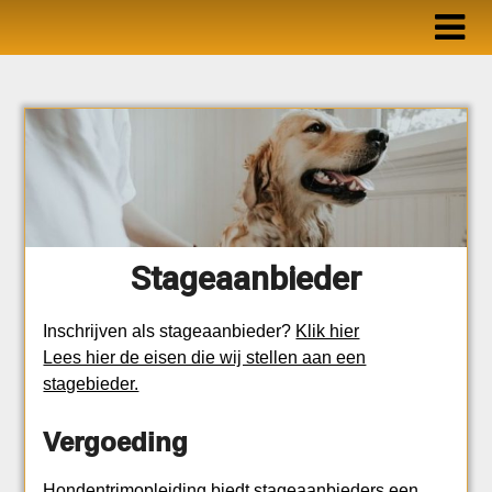
Ga
naar
de
inhoud
Stageaanbieder
Inschrijven als stageaanbieder?
Klik hier
Lees hier de eisen die wij stellen aan een
stagebieder.
Vergoeding
Hondentrimopleiding biedt stageaanbieders een