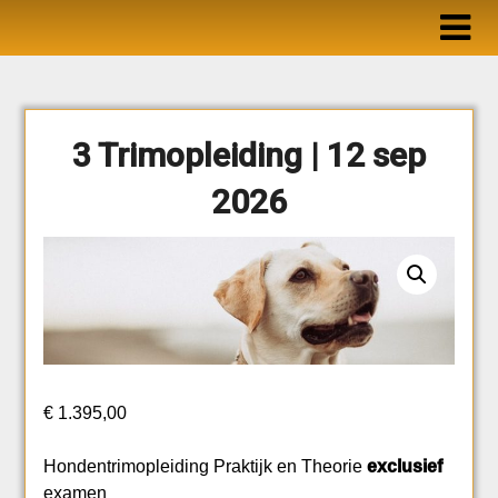
Ga
naar
de
inhoud
3 Trimopleiding | 12 sep
2026
€
1.395,00
Hondentrimopleiding Praktijk en Theorie
exclusief
examen