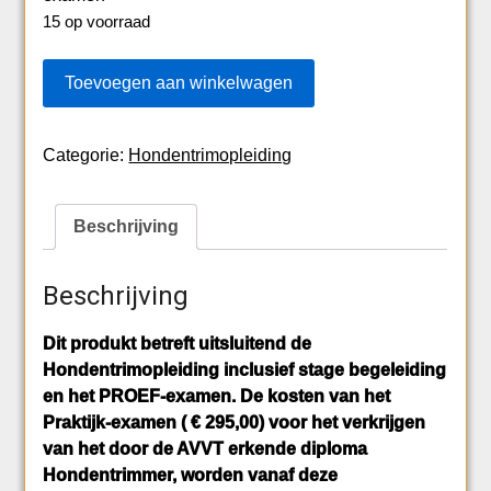
15 op voorraad
3
Toevoegen aan winkelwagen
TRIMOPLEIDING
|
12
Categorie:
Hondentrimopleiding
SEP
2026
Beschrijving
AANTAL
Beschrijving
Dit produkt betreft uitsluitend de
Hondentrimopleiding inclusief stage begeleiding
en het PROEF-examen. De kosten van het
Praktijk-examen ( € 295,00) voor het verkrijgen
van het door de AVVT erkende diploma
Hondentrimmer, worden vanaf deze