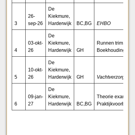
De
26-
Kiekmure,
3
sep-26
Harderwijk
BC,BG
EHBO
De
03-okt-
Kiekmure,
Runnen trimsalon
4
26
Harderwijk
GH
Boekhouding
De
10-okt-
Kiekmure,
5
26
Harderwijk
GH
Vachtverzorging
De
09-jan-
Kiekmure,
Theorie examen 
6
27
Harderwijk
BC,BG
Praktijkvoorberei