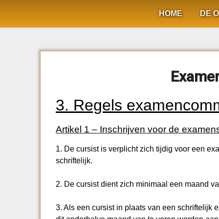
Ga
HOME
DE O
naar
de
inhoud
Examen
3. Regels examencomm
Artikel 1 – Inschrijven voor de examen
1. De cursist is verplicht zich tijdig voor een 
schriftelijk.
2. De cursist dient zich minimaal een maand va
3. Als een cursist in plaats van een schriftel